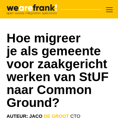
Hoofdnavigatie
Overslaan en inhoud weergeven
WeAreFrank!
Hoe migreer
je als gemeente
voor zaakgericht
werken van StUF
naar Common
Ground?
AUTEUR: JACO
DE GROOT
CTO