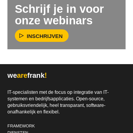
Schrijf je in voor
onze webinars
INSCHRIJVEN
we
are
frank
!
IT-specialisten met de focus op integratie van IT-
systemen en bedrijfsapplicaties. Open-source,
gebruiksvriendelijk, heel transparant, software-
onafhankelijk en flexibel.
Footernavigatie
FRAMEWORK
DIENSTEN