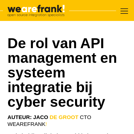
Hoofdnavigatie
Overslaan en inhoud weergeven
WeAreFrank!
De rol van API
management en
systeem
integratie bij
cyber security
AUTEUR: JACO
DE GROOT
CTO
WEAREFRANK
!