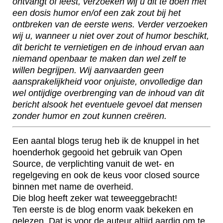
ontvangt of leest, verzoeken wij u dit te doen met
een dosis humor en/of een zak zout bij het
ontbreken van de eerste wens. Verder verzoeken
wij u, wanneer u niet over zout of humor beschikt,
dit bericht te vernietigen en de inhoud ervan aan
niemand openbaar te maken dan wel zelf te
willen begrijpen. Wij aanvaarden geen
aansprakelijkheid voor onjuiste, onvolledige dan
wel ontijdige overbrenging van de inhoud van dit
bericht alsook het eventuele gevoel dat mensen
zonder humor en zout kunnen creëren.
Een aantal blogs terug heb ik de knuppel in het
hoenderhok gegooid het gebruik van Open
Source, de verplichting vanuit de wet- en
regelgeving en ook de keus voor closed source
binnen met name de overheid.
Die blog heeft zeker wat teweeggebracht!
Ten eerste is de blog enorm vaak bekeken en
gelezen. Dat is voor de auteur altijd aardig om te