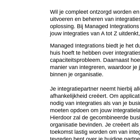
Wil je compleet ontzorgd worden en 
uitvoeren en beheren van integrati
oplossing. Bij Managed Integrations 
jouw integraties van A tot Z uitdenkt
Managed Integrations biedt je het du
huis hoeft te hebben over integratie
capaciteitsprobleem. Daarnaast hoe
manier van integreren, waardoor j
binnen je organisatie.
Je integratiepartner neemt hierbij a
afhankelijkheid creëert. Om applica
nodig van integraties als van je bus
moeten opdoen om jouw integratiel
Hierdoor zal de gecombineerde busin
organisatie bevinden. Je creëert als
toekomst lastig worden om van integ
tevreden bent over je huidige partne