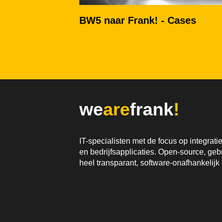
BW5 naar Frank! - Cases
we
are
frank
!
IT-specialisten met de focus op integrat
en bedrijfsapplicaties. Open-source, gebr
heel transparant, software-onafhankelijk 