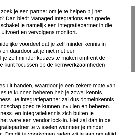
zoek je een partner om je te helpen bij het
es? Dan biedt Managed Integrations een goede
schakel je namelijk een integratiepartner in die
, uitvoert en vervolgens monitort.
idelijke voordeel dat je zelf minder kennis in
s en daardoor zit je niet met een
f je zelf minder keuzes te maken omtrent de
e je kunt focussen op de kernwerkzaamheden
lles uit handen, waardoor je een zekere mate van
ties te kunnen beheren heb je zowel kennis
iness. Je integratiepartner zal dus domeinkennis
andschap goed te kunnen invullen en beheren.
ess- en integratiekennis zich buiten je
 het ware een vendor lock-in. Het zal dan in de
ratiepartner te wisselen wanneer je minder
r. Om dit te voorkomen raden wij je aan om altijd