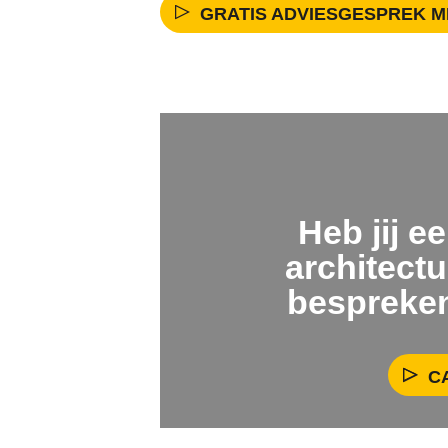
GRATIS ADVIESGESPREK M
Heb jij e
architectu
bespreken
C