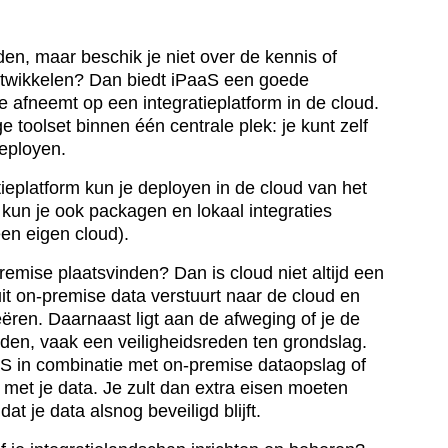
nden, maar beschik je niet over de kennis of
ontwikkelen? Dan biedt iPaaS een goede
je afneemt op een integratieplatform in de cloud.
ge toolset binnen één centrale plek: je kunt zelf
eployen.
ieplatform kun je deployen in de cloud van het
kun je ook packagen en lokaal integraties
en eigen cloud).
 premise plaatsvinden? Dan is cloud niet altijd een
t on-premise data verstuurt naar de cloud en
ëren. Daarnaast ligt aan de afweging of je de
nden, vaak een veiligheidsreden ten grondslag.
aS in combinatie met on-premise dataopslag of
n met je data. Je zult dan extra eisen moeten
at je data alsnog beveiligd blijft.