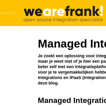
Hoofdnavigatie
Overslaan en inhoud weergeven
WeAreFrank!
Managed Int
Je zoekt een oplossing voor inte
maar je weet niet of je hier een p
beter zelf met een integratieplat
voor je te vergemakkelijken heb
Integrations en iPaaS (Integration
deze blog.
Managed Integrati