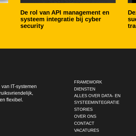
De rol van API management en
De
systeem integratie bij cyber
su
security
tr
Footernavigatie
FRAMEWORK
ie van IT-systemen
DIENSTEN
uiksvriendelijk,
ALLES OVER DATA- EN
en flexibel.
SYSTEEMINTEGRATIE
STORIES
OVER ONS
CONTACT
VACATURES