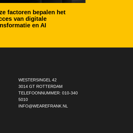
ze factoren bepalen het
cces van digitale
ansformatie en AI
WESTERSINGEL 42
3014 GT ROTTERDAM
TELEFOONNUMMER:
010-340
5010
INFO@WEAREFRANK.NL