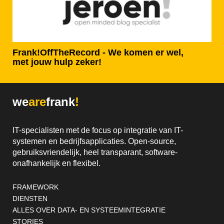
Frank!OffTheRecord - We komen er wel,
met jouw hulp zeker!
we
are
frank
!
IT-specialisten met de focus op integratie van IT-
systemen en bedrijfsapplicaties. Open-source,
gebruiksvriendelijk, heel transparant, software-
onafhankelijk en flexibel.
Footernavigatie
FRAMEWORK
DIENSTEN
ALLES OVER DATA- EN SYSTEEMINTEGRATIE
STORIES