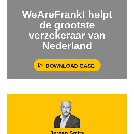
WeAreFrank! helpt
de grootste
verzekeraar van
Nederland
DOWNLOAD CASE
Jeroen Smits