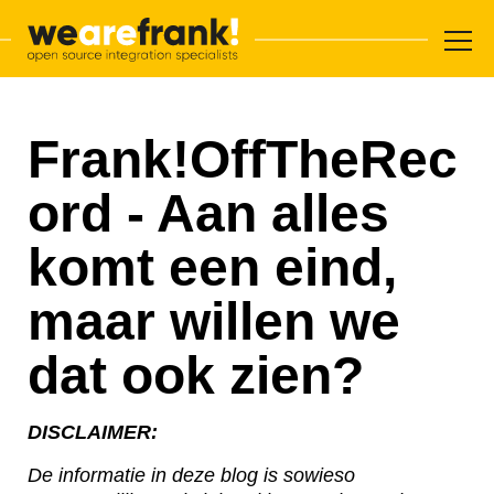
Hoofdnavigatie
Overslaan en inhoud weergeven
WeAreFrank!
Frank!OffTheRec
ord - Aan alles
komt een eind,
maar willen we
dat ook zien?
DISCLAIMER:
De informatie in deze blog is sowieso