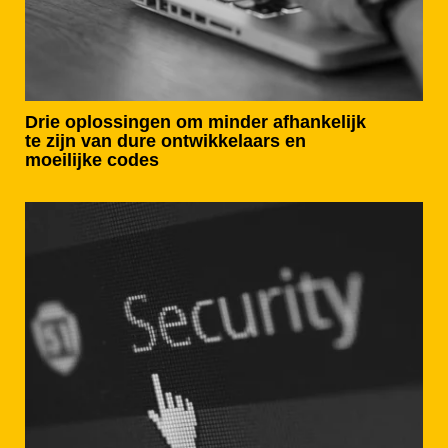
Drie oplossingen om minder afhankelijk
te zijn van dure ontwikkelaars en
moeilijke codes