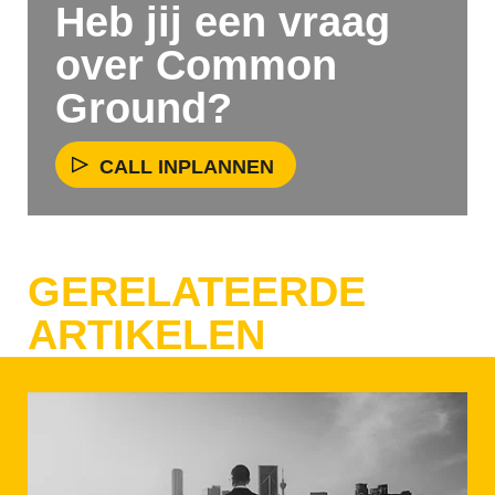
Heb jij een vraag
over Common
Ground?
CALL INPLANNEN
GERELATEERDE
ARTIKELEN