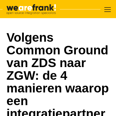
Hoofdnavigatie
Overslaan en inhoud weergeven
WeAreFrank!
Volgens
Common Ground
van ZDS naar
ZGW: de 4
manieren waarop
een
integratiepartner