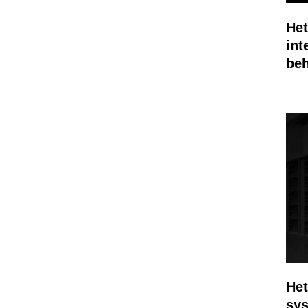
He
int
beh
Het
sys