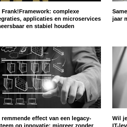
Samen
t Frank!Framework: complexe
jaar 
egraties, applicaties en microservices
eersbaar en stabiel houden
 remmende effect van een legacy-
Wil j
teem op innovatie: migreer zonder
IT-le