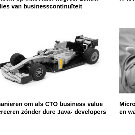
lies van businesscontinuïteit
anieren om als CTO business value
Micro
creëren zónder dure Java- developers
en w