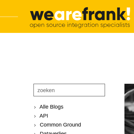
Hoofdnavigatie
Overslaan en inhoud weergeven
WeAreFrank!
Alle Blogs
API
Common Ground
Dataverlies