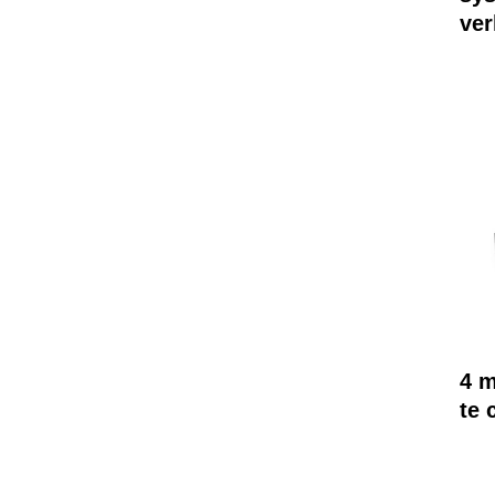
ver
4 m
te 