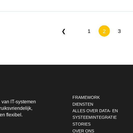
❮
1
2
3
Footernavigatie
FRAMEWORK
ie van IT-systemen
DIENSTEN
uiksvriendelijk,
ALLES OVER DATA- EN
en flexibel.
SYSTEEMINTEGRATIE
STORIES
OVER ONS