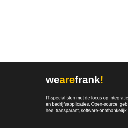
we
are
frank
!
IT-specialisten met de focus op integrat
en bedrijfsapplicaties. Open-source, gebr
heel transparant, software-onafhankelijk 