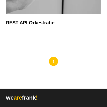
REST API Orkestratie
1
we
are
frank
!