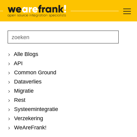
Hoofdnavigatie
Overslaan en inhoud weergeven
WeAreFrank!
Alle Blogs
API
Common Ground
Dataverlies
Migratie
Rest
Systeemintegratie
Verzekering
WeAreFrank!