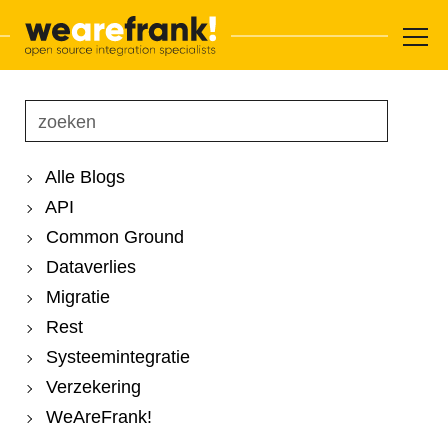
Hoofdnavigatie
Overslaan en inhoud weergeven
WeAreFrank!
Alle Blogs
API
Common Ground
Dataverlies
Migratie
Rest
Systeemintegratie
Verzekering
WeAreFrank!