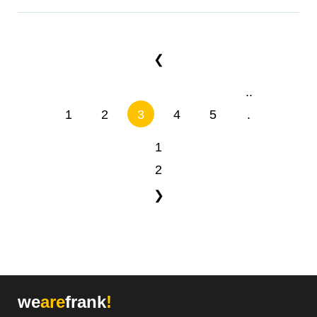
❮
..
1
2
3
4
5
.
1
2
❯
we
are
frank
!